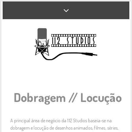
Dobragem // Locução
A principal área de negócio da 112 Studios baseia-se na
dobragem e locução de desenhos animados, filmes, séries,